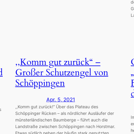
d
G
L
,,Komm gut zurück“ –
d
Großer Schutzengel von
Schöppingen
Apr. 5, 2021
,,Komm gut zurück!“ Über das Plateau des
s
Schöppinger Rücken – als nördlicher Ausläufer der
I
münsterländischen Baumberge – führt auch die
e
Landstraße zwischen Schöppingen nach Horstmar.
h
Etwas südlich neben der häufig stark genutzten