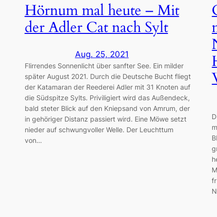
Hörnum mal heute – Mit
der Adler Cat nach Sylt
Aug. 25, 2021
Flirrendes Sonnenlicht über sanfter See. Ein milder
später August 2021. Durch die Deutsche Bucht fliegt
der Katamaran der Reederei Adler mit 31 Knoten auf
die Südspitze Sylts. Priviligiert wird das Außendeck,
bald steter Blick auf den Kniepsand von Amrum, der
D
in gehöriger Distanz passiert wird. Eine Möwe setzt
m
nieder auf schwungvoller Welle. Der Leuchttum
B
von…
g
h
M
f
N