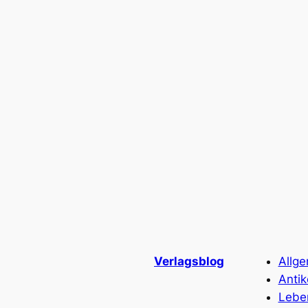
Verlagsblog
Allg
Antik
Lebe