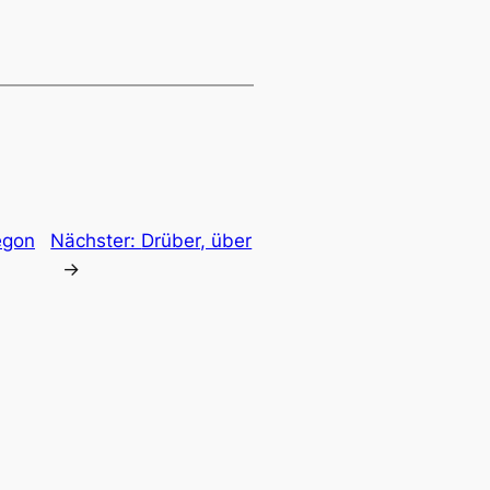
egon
Nächster:
Drüber, über
→