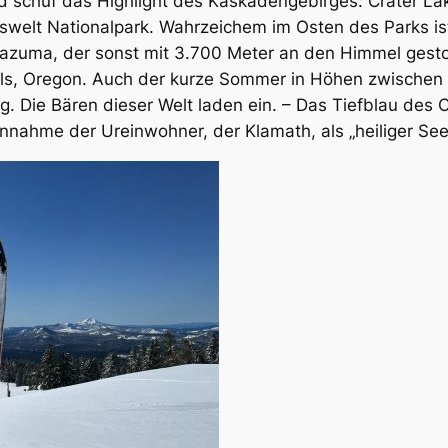
nd schuf das Highlight des Kaskadengebirges: Crater La
rgswelt Nationalpark. Wahrzeichem im Osten des Parks is
Mazuma, der sonst mit 3.700 Meter an den Himmel gesto
ls, Oregon. Auch der kurze Sommer in Höhen zwischen 
. Die Bären dieser Welt laden ein. – Das Tiefblau des C
Annahme der Ureinwohner, der Klamath, als „heiliger See