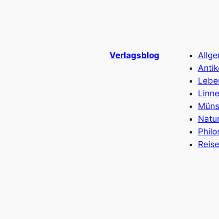
Verlagsblog
Allg
Antik
Lebe
Linn
Müns
Natu
Philo
Reis