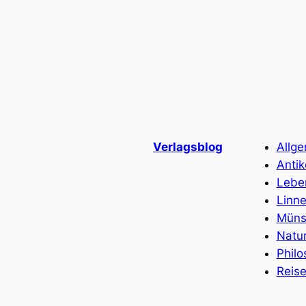
Verlagsblog
Allg
Antik
Lebe
Linn
Müns
Natu
Philo
Reis