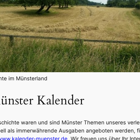
te im Münsterland
ünster Kalender
geschichte waren und sind Münster Themen unseres ver
uell als immerwährende Ausgaben angeboten werden, fin
www.kalender-muenster.de
.
Wir freuen uns über Ihr Inte