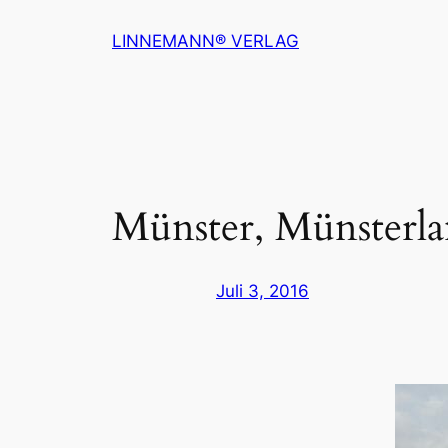
Zum
LINNEMANN® VERLAG
Inhalt
springen
Münster, Münsterla
Juli 3, 2016