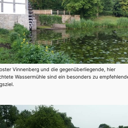
oster Vinnenberg und die gegenüberliegende, hier
chtete Wassermühle sind ein besonders zu empfehlend
gsziel.