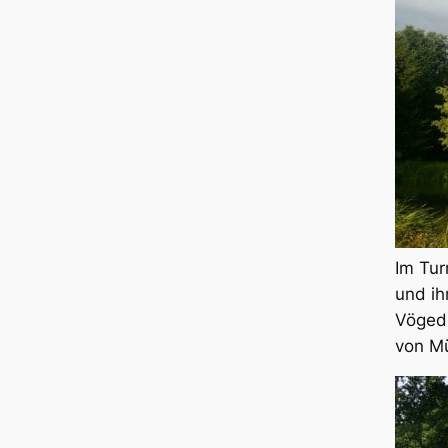
Im Tur
und ih
Vögedi
von M